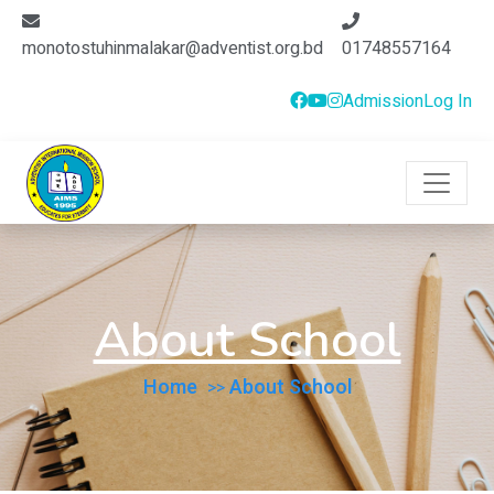
monotostuhinmalakar@adventist.org.bd
01748557164
Admission
Log In
About School
Home
About School